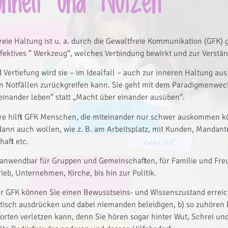
önheit und Nutzen
reie Haltung ist u. a. durch die Gewaltfreie Kommunikation (GFK) g
ffektives “ Werkzeug“, welches Verbindung bewirkt und zur Verstän
d Vertiefung wird sie – im Idealfall – auch zur inneren Haltung a
n Notfällen zurückgreifen kann. Sie geht mit dem Paradigmenwech
inander leben“ statt „Macht über einander ausüben“.
re hilft GFK Menschen, die miteinander nur schwer auskommen k
ann auch wollen, wie z. B. am Arbeitsplatz, mit Kunden, Mandante
aft etc.
 anwendbar für Gruppen und Gemeinschaften, für Familie und Fre
rieb, Unternehmen, Kirche, bis hin zur Politik.
er GFK können Sie einen Bewusstseins- und Wissenszustand erreich
tisch ausdrücken und dabei niemanden beleidigen, b) so zuhören
rten verletzen kann, denn Sie hören sogar hinter Wut, Schrei u