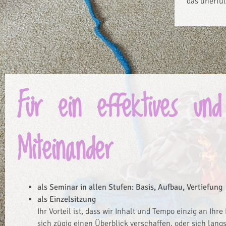
das unerfül
Für ein effektives und
Miteinander
als Seminar in allen Stufen: Basis, Aufbau, Vertiefung
als Einzelsitzung
Ihr Vorteil ist, dass wir Inhalt und Tempo einzig an Ihr
sich zügig einen Überblick verschaffen, oder sich lang