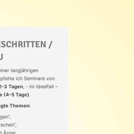
SCHRITTEN /
U
iner langjährigen
pfehle ich Seminare von
2-3 Tagen
, - im Idealfall –
 (4-5 Tage)
.
angte Themen:
gen“,
rechen“,
d Ärger