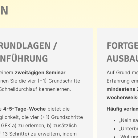
EN
RUNDLAGEN /
FORTGE
INFÜHRUNG
AUSBA
 einem
zweitägigen Seminar
Auf Grund me
nen Sie die vier (+1) Grundschritte
Erfahrung em
Schnelldurchlauf kennenlernen.
mindestens 
wochenweise
ne
4-5-Tage-Woche
bietet die
Häufig verl
lichkeit, die vier (+1) Grundschritte
„Nein sa
 GFK a) zu erlernen, b) zusätzlich
„Unterb
f 13 Schritte) zu erweitern, indem
„Wut un