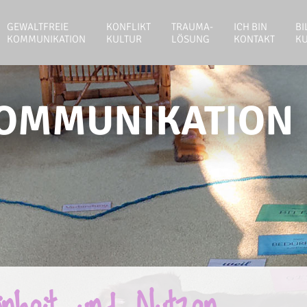
GEWALTFREIE
KONFLIKT
TRAUMA-
ICH BIN
BI
KOMMUNIKATION
KULTUR
LÖSUNG
KONTAKT
K
KOMMUNIKATION