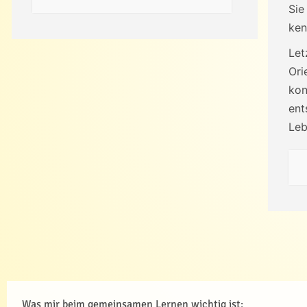
Sie
ken
Let
Ori
kon
ent
Leb
Was mir beim gemeinsamen Lernen wichtig ist: