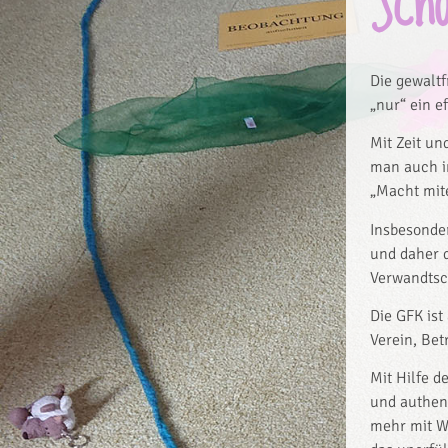
Sch
Die gewaltf
„nur“ ein e
Mit Zeit un
man auch i
„Macht mite
Insbesonde
und daher d
Verwandtsch
Die GFK ist
Verein, Bet
Mit Hilfe d
und authen
mehr mit Wo