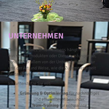
UNTERNEHMEN
Der Erfolg eines Unternehmens hängt nicht nur
von seinen Produkten oder Dienstleistungen ab,
sondern vor allem von der Unternehmenskultur
und der Art und Weise, wie die Zusammenarbeit
gestaltet wird.
Ich unterstütze Sie mit:
Gründung & Optimierung
für nachhaltiges
und effizientes Miteinander.
Team-Training
für entspannte