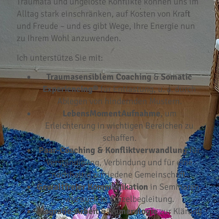
Traumata und ungelöste Konflikte können uns im
Alltag stark einschränken, auf Kosten von Kraft
und Freude – und es gibt Wege, Ihre Energie nun
zu Ihrem Wohl anzuwenden.
Ich unterstütze Sie mit:
Traumasensiblem Coaching
&
Somatic
Experiencing®
für Entlastung, u. a. durch
Ablegen von hindernden Mustern.
LebensMomentAufnahme
, um
Erleichterung in wichtigen Bereichen zu
schaffen.
Paar-Coaching & Konfliktverwandlung
für
Verständigung, Verbindung und für eine
nachhaltig zufriedene Gemeinschaft.
Gewaltfreier Kommunikation
in Seminaren,
wie auch in Einzelbegleitung.
Biografie-Arbeit
&
Numerologie
zur Klärung