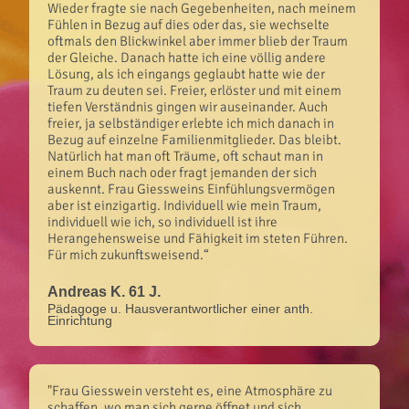
Wieder fragte sie nach Gegebenheiten, nach meinem
Fühlen in Bezug auf dies oder das, sie wechselte
oftmals den Blickwinkel aber immer blieb der Traum
der Gleiche. Danach hatte ich eine völlig andere
Lösung, als ich eingangs geglaubt hatte wie der
Traum zu deuten sei. Freier, erlöster und mit einem
tiefen Verständnis gingen wir auseinander. Auch
freier, ja selbständiger erlebte ich mich danach in
Bezug auf einzelne Familienmitglieder. Das bleibt.
Natürlich hat man oft Träume, oft schaut man in
einem Buch nach oder fragt jemanden der sich
auskennt. Frau Giessweins Einfühlungsvermögen
aber ist einzigartig. Individuell wie mein Traum,
individuell wie ich, so individuell ist ihre
Herangehensweise und Fähigkeit im steten Führen.
Für mich zukunftsweisend.“
Andreas K. 61 J.
Pädagoge u. Hausverantwortlicher einer anth.
Einrichtung
"Frau Giesswein versteht es, eine Atmosphäre zu
schaffen, wo man sich gerne öffnet und sich