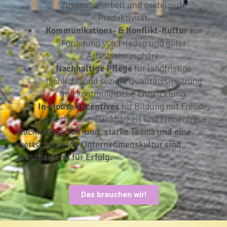
Zusammenarbeit und gesteigerte
Produktivität.
Kommunikations- & Konflikt-Kultur
zur
Förderung von Frieden und guter
Arbeitsatmosphäre.
Nachhaltige Pflege
für langfristige
fachliche und soziale Qualitätssicherung
und kontinuierliche Entwicklung.
In-House-Incentives
für Bildung mit Freude,
Abwechslung, Dankbarkeit und Firmentreue.
Nachhaltige Führung, starke Teams und eine
wertschätzende Unternehmenskultur sind
entscheidend für Erfolg.
Das brauchen wir!