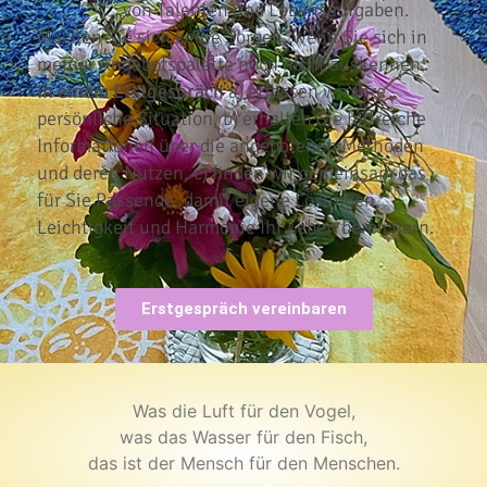
von Talenten und Lebensaufgaben.
Machen Sie sich keine Sorgen, wenn Sie sich in
meiner Angebotspalette noch nicht auskennen.
In einem Erstgespräch
a) erfassen wir Ihre
persönliche Situation, b) erhalten Sie hilfreiche
Informationen über die angebotenen Methoden
und deren Nutzen, c) finden wir gemeinsam das
für Sie Passende, damit eigene Lösungen,
Leichtigkeit und Harmonie Ihr Leben bereichern.
Erstgespräch vereinbaren
Was die Luft für den Vogel,
was das Wasser für den Fisch,
das ist der Mensch für den Menschen.