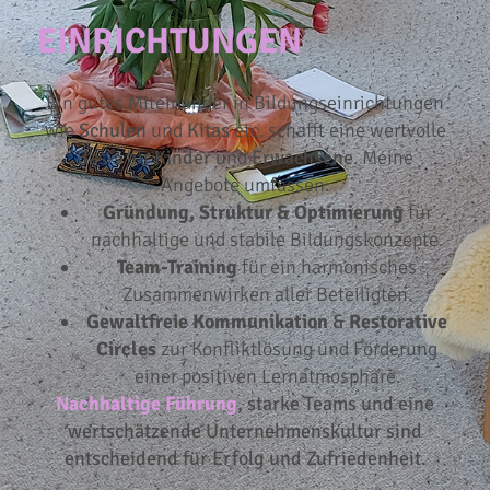
EINRICHTUNGEN
Ein gutes Miteinander in Bildungseinrichtungen
wie
Schulen
und
Kitas
etc. schafft eine wertvolle
Basis für
Kinder
und
Erwachsene
. Meine
Angebote umfassen:
Gründung, Struktur & Optimierung
für
nachhaltige und stabile Bildungskonzepte.
Team-Training
für ein harmonisches
Zusammenwirken aller Beteiligten.
Gewaltfreie Kommunikation
&
Restorative
Circles
zur Konfliktlösung und Förderung
einer positiven Lernatmosphäre.
Nachhaltige Führung
, starke Teams und eine
wertschätzende Unternehmens­kultur sind
entscheidend für Erfolg und Zufriedenheit.