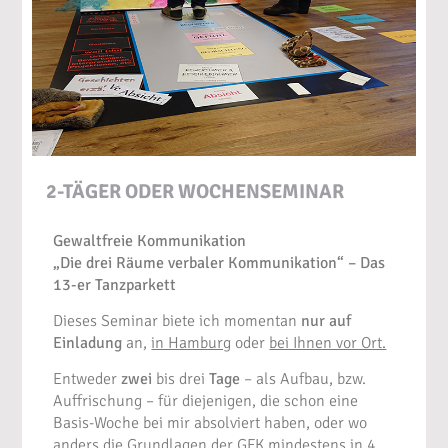
2-TÄGER ODER WOCHENSEMINAR
Gewaltfreie Kommunikation
„Die drei Räume verbaler Kommunikation“ – Das
13-er Tanzparkett
Dieses Seminar biete ich momentan
nur auf
Einladung
an,
in Hamburg
oder
bei Ihnen vor Ort.
Entweder
zwei
bis drei
Tage
– als Aufbau, bzw.
Auffrischung – für diejenigen, die schon eine
Basis-Woche bei mir absolviert haben, oder wo
anders die Grundlagen der GFK mindestens in 4